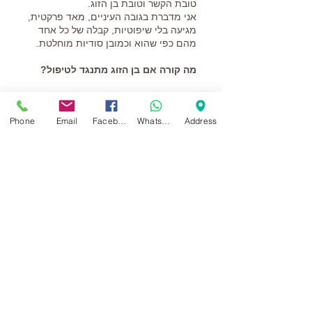
טובת הקשר וטובת בן הזוג.
אני מדברת בגובה העיניים, מאד פרקטית,
מגיעה בלי שיפוטיות, קבלה של כל אחד
מהם כפי שהוא וכמובן סודיות מוחלטת.
מה קורה אם בן הזוג מתנגד לטיפול?
אפשר ומומלץ לבוא לבד. אל תוותרו על
זה. אפשר לעשות תהליך גם כשרק אחד
Phone
Email
Facebook
WhatsApp
Address
מבני הזוג מגיע. פעמים רבות בן הזוג
רואה את השינוי ומצטרף בהמשך לתהליך.
אני מקבלת בקליניקה פרטית באם
המושבות בפתח תקווה וגם בזום.
השליחות שלי היא לעזור לזוגות לחיות יחד
בזוגיות טובה ומאושרת.
תזכרו שייעוץ זוגי יכול להציל את הזוגיות
ואת המשפחה שלכם, אל תחכו שיהיה
מאוחר מידי.
אני כאן בשבילכם.
לקביעת פגישה התקשרו אלי
054-